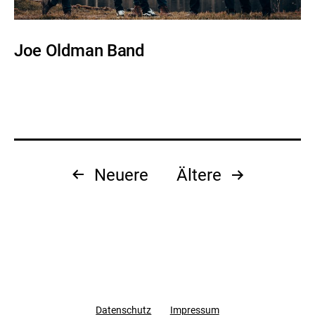
Joe Oldman Band
Seitennummerierung
Neuere
Ältere
der
Beiträge
Datenschutz
Impressum