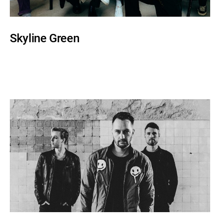
l
e
Skyline Green
r