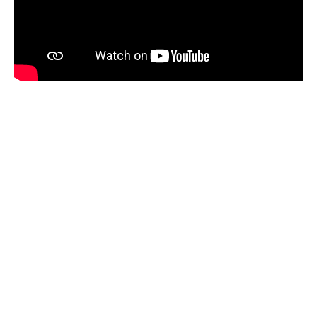
Klicken Sie auf den unteren Button, um den Inhalt von
open.spotify.com zu laden.
Inhalt laden
Link